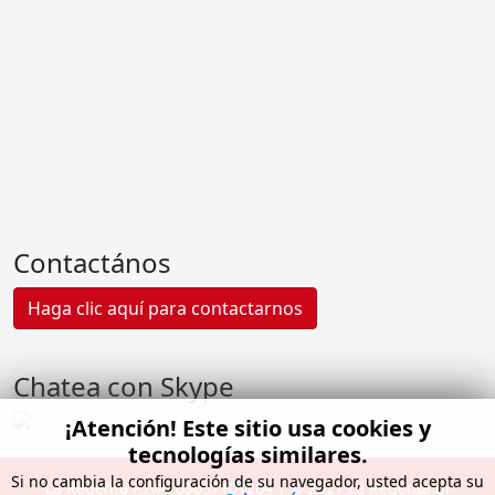
Contactános
Haga clic aquí para contactarnos
Chatea con Skype
¡Atención! Este sitio usa cookies y
tecnologías similares.
Si no cambia la configuración de su navegador, usted acepta su
La Regenta P.IVA: 03657101204 | ©️ 2021 La Regenta di