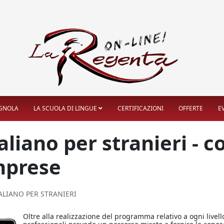
AGNOLA
LA SCUOLA DI LINGUE
CERTIFICAZIONI
OFFERTE
E
aliano per stranieri - co
mprese
ALIANO PER STRANIERI
Oltre alla realizzazione del programma relativo a ogni livello