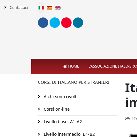
Seleziona la tua lingua
Contattaci
HOME
L'ASSOCIAZIONE ITALO-SP
It
CORSI DI ITALIANO PER STRANIERI
A chi sono rivolti
i
Corsi on-line
IT
Livello base: A1-A2
Livello intermedio: B1-B2