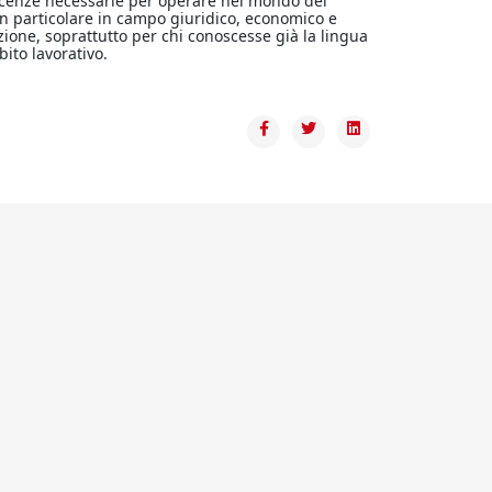
scenze necessarie per operare nel mondo del
i, in particolare in campo giuridico, economico e
one, soprattutto per chi conoscesse già la lingua
ito lavorativo.