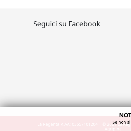
Seguici su Facebook
NOTA
Se non si
La Regenta P.IVA: 03657101204 | ©️ 2021 La Re
Agripina