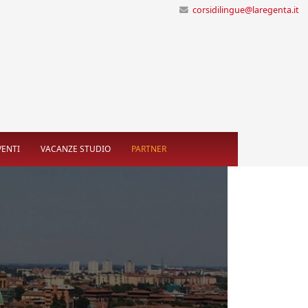
corsidilingue@laregenta.it
VENTI
VACANZE STUDIO
PARTNER